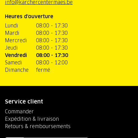
info@karchercentermaes.be
Heures d'ouverture
Lundi
08:00 - 17:30
Mardi
08:00 - 17:30
Mercredi
08:00 - 17:30
Jeudi
08:00 - 17:30
Vendredi
08:00 - 17:30
Samedi
08:00 - 12:00
Dimanche
fermé
Service client
Commander
Expédition & livraison
Retours & remboursements