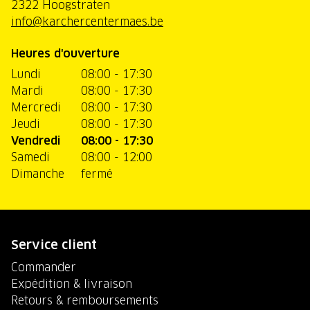
2322 Hoogstraten
info@karchercentermaes.be
Heures d'ouverture
Lundi
08:00 - 17:30
Mardi
08:00 - 17:30
Mercredi
08:00 - 17:30
Jeudi
08:00 - 17:30
Vendredi
08:00 - 17:30
Samedi
08:00 - 12:00
Dimanche
fermé
Service client
Commander
Expédition & livraison
Retours & remboursements