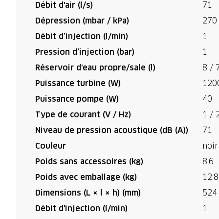
Débit d'air (l/s)
71
Dépression (mbar / kPa)
270 
Débit d’injection (l/min)
1
Pression d’injection (bar)
1
Réservoir d'eau propre/sale (l)
8 / 
Puissance turbine (W)
120
Puissance pompe (W)
40
Type de courant (V / Hz)
1 / 
Niveau de pression acoustique (dB (A))
71
Couleur
noir
Poids sans accessoires (kg)
8.6
Poids avec emballage (kg)
12.8
Dimensions (L × l × h) (mm)
524
Débit d'injection (l/min)
1