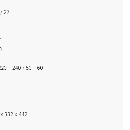
/ 27
7
0
220 – 240 / 50 – 60
 x 332 x 442