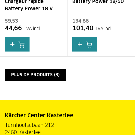
Chargeur rapide
Battery Power 18/50
Battery Power 18 V
59,53
134,86
44,66
101,40
TVA incl.
TVA incl.
PLUS DE PRODUITS (
3
)
Kärcher Center Kasterlee
Turnhoutsebaan 212
2460 Kasterlee