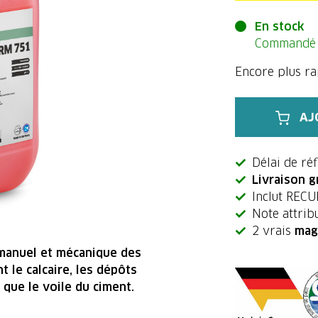
En stock
Commandé a
Encore plus r
AJ
Délai de ré
Livraison g
Inclut REC
Note attribu
2 vrais
mag
manuel et mécanique des
t le calcaire, les dépôts
si que le voile du ciment.