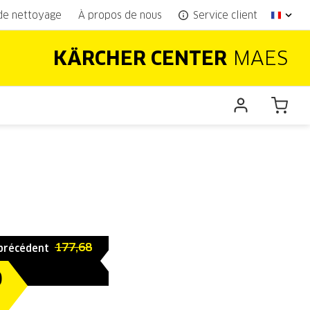
 de nettoyage
À propos de nous
Service client
KÄRCHER CENTER
MAES
177,68
 précédent
0