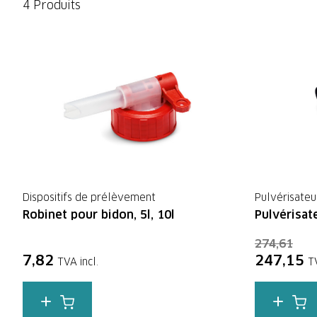
4 Produits
Dispositifs de prélèvement
Pulvérisateu
Robinet pour bidon, 5l, 10l
Pulvérisat
274,61
7,82
247,15
TVA incl.
T