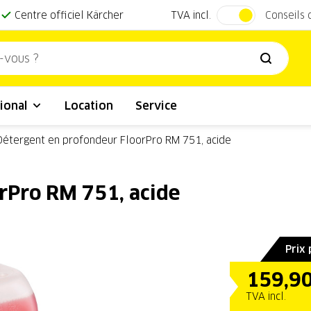
TVA incl.
Centre officiel Kärcher
Conseils
ional
Location
Service
Détergent en profondeur FloorPro RM 751, acide
rPro RM 751, acide
Prix
159,9
TVA incl.