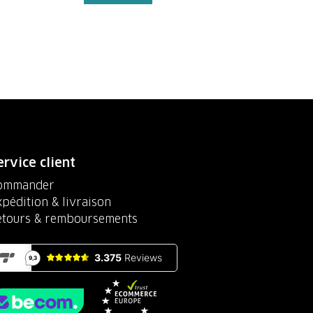
ervice client
ommander
pédition & livraison
etours & remboursements