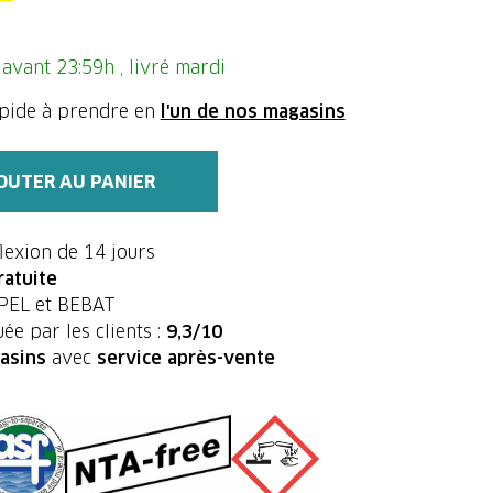
vant 23:59h , livré mardi
apide à prendre en
l'un de nos magasins
OUTER AU PANIER
flexion de 14 jours
ratuite
UPEL et BEBAT
ée par les clients :
9,3/10
asins
avec
service après-vente