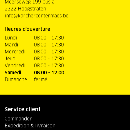
Meerseweg 199 bus a
2322 Hoogstraten
info@karchercentermaes.be
Heures d'ouverture
Lundi
08:00 - 17:30
Mardi
08:00 - 17:30
Mercredi
08:00 - 17:30
Jeudi
08:00 - 17:30
Vendredi
08:00 - 17:30
Samedi
08:00 - 12:00
Dimanche
fermé
Service client
Commander
Expédition & livraison