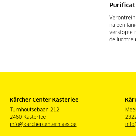
Purificat
Verontreini
na een lan
verstopte n
de luchtrei
Kärcher Center Kasterlee
Kär
Turnhoutsebaan 212
Mee
2460 Kasterlee
2322
info@karchercentermaes.be
info