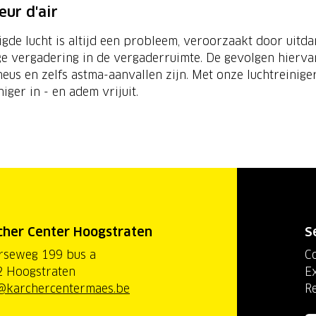
eur d'air
gde lucht is altijd een probleem, veroorzaakt door uitdam
ge vergadering in de vergaderruimte. De gevolgen hierva
eus en zelfs astma-aanvallen zijn. Met onze luchtreinige
niger in - en adem vrijuit.
cher Center Hoogstraten
S
rseweg 199 bus a
C
 Hoogstraten
Ex
@karchercentermaes.be
R