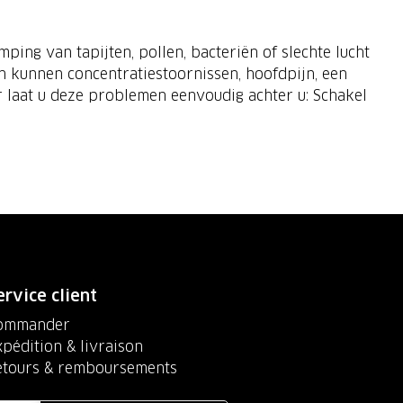
ping van tapijten, pollen, bacteriën of slechte lucht
n kunnen concentratiestoornissen, hoofdpijn, een
r laat u deze problemen eenvoudig achter u: Schakel
ervice client
ommander
pédition & livraison
etours & remboursements